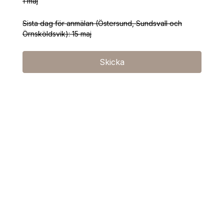
1 maj
Sista dag för anmälan (Östersund, Sundsvall och
Örnsköldsvik): 15 maj